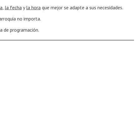
ia
,
la fecha
y
la hora
que mejor se adapte a sus necesidades.
arroquia no importa.
ina de programación.