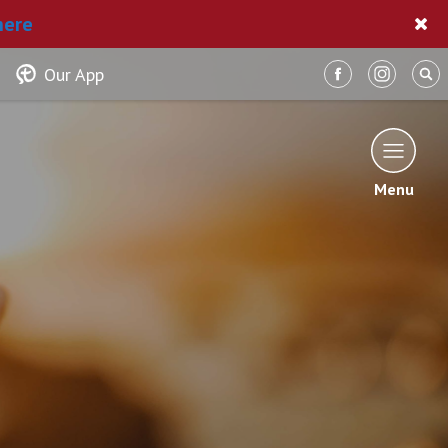
here
Our App
Menu