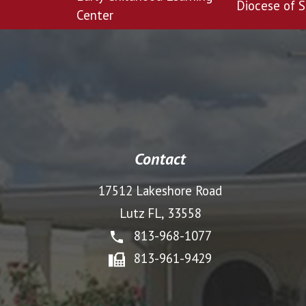
Diocese of S
Center
Contact
17512 Lakeshore Road
Lutz FL, 33558
813-968-1077
813-961-9429