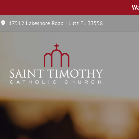
Wa
17512 Lakeshore Road | Lutz FL 33558